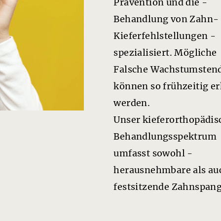
Prävention und die ­
Behandlung von Zahn- 
Kieferfehlstellungen ­
spezialisiert. Mögliche
Falsche Wachstumsten
können so frühzeitig e
werden.
Unser kieferorthopädis
Behandlungsspektrum
umfasst ­sowohl ­
herausnehmbare als au
festsitzende Zahnspan