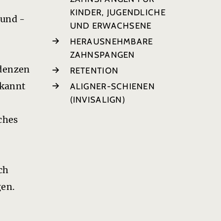
KINDER, JUGENDLICHE
und ­
UND ERWACHSENE
HERAUSNEHMBARE
ZAHNSPANGEN
denzen
RETENTION
rkannt
ALIGNER-SCHIENEN
(INVISALIGN)
ches
ch
gen.