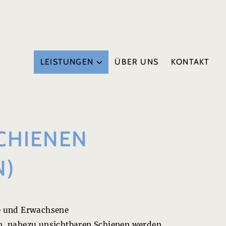
LEISTUNGEN
ÜBER UNS
KONTAKT
CHIENEN
N)
he und Erwachsene
n, nahezu unsichtbaren Schienen werden